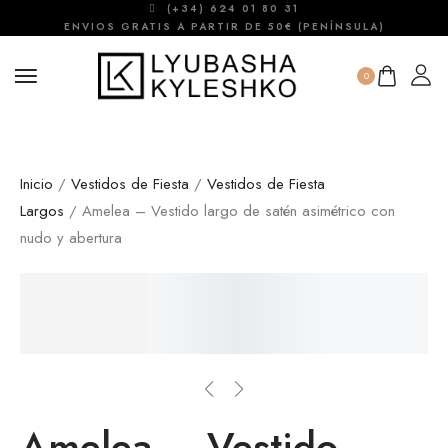
(+34) 624 01 80 31
ENVIOS GRATIS A PARTIR DE 50€ (PENÍNSULA)
0
Inicio
/
Vestidos de Fiesta
/
Vestidos de Fiesta
Largos
/ Amelea – Vestido largo de satén asimétrico con
nudo y abertura
Amelea – Vestido