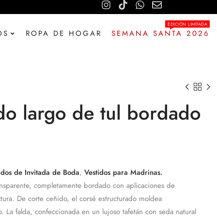
EDICIÓN LIMITADA
OS
ROPA DE HOGAR
SEMANA SANTA 2026
do largo de tul bordado
idos de Invitada de Boda
,
Vestidos para Madrinas
.
ransparente, completamente bordado con aplicaciones de
extura. De corte ceñido, el corsé estructurado moldea
o. La falda, confeccionada en un lujoso tafetán con seda natural