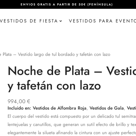
ENVIOS GRATIS A PARTIR DE 50€ (PENÍNSULA)
VESTIDOS DE FIESTA
VESTIDOS PARA EVENT
Plata – Vestido largo de tul bordado y tafetán con lazo
Noche de Plata – Vesti
y tafetán con lazo
994,00
€
Incluido en:
Vestidos de Alfombra Roja
,
Vestidos de Gala
,
Vest
El cuerpo del vestido está compuesto por un delicado tul semit
lentejuelas y canutillos, que generan un sutil efecto de brillo y t
elegantemente la silueta afinando la cintura con un ajuste perfect