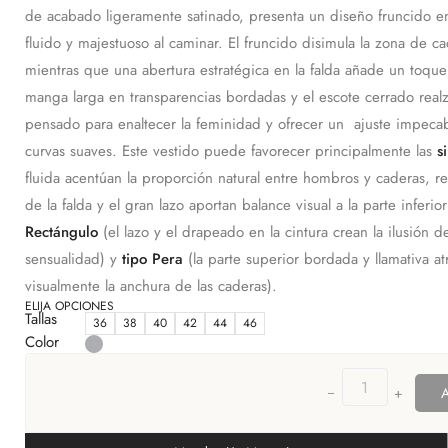
de acabado ligeramente satinado, presenta un diseño fruncido e
fluido y majestuoso al caminar. El fruncido disimula la zona de c
mientras que una abertura estratégica en la falda añade un toque 
manga larga en transparencias bordadas y el escote cerrado realza
pensado para enaltecer la feminidad y ofrecer un ajuste impecab
curvas suaves. Este vestido puede favorecer principalmente las
s
fluida acentúan la proporción natural entre hombros y caderas, re
de la falda y el gran lazo aportan balance visual a la parte infer
Rectángulo
(el lazo y el drapeado en la cintura crean la ilusión
sensualidad) y
tipo Pera
(la parte superior bordada y llamativa at
visualmente la anchura de las caderas).
ELIJA OPCIONES
Tallas
36
38
40
42
44
46
Color
+
A