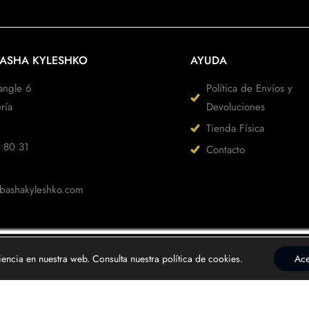
BASHA KYLESHKO
AYUDA
angle 6
Política de Envíos y
ría
Devoluciones
Tienda Física
 80 31
Contacto
bashakyleshko.com
iencia en nuestra web. Consulta nuestra política de cookies.
Ace
 Kyleshko marca registrada nº M4257561 Oficina Española de Patent