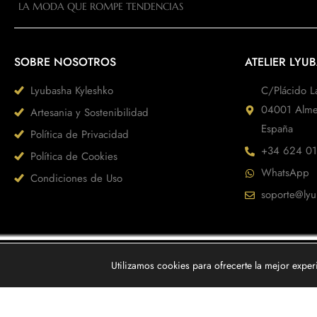
LA MODA QUE ROMPE TENDENCIAS
SOBRE NOSOTROS
ATELIER LYU
Lyubasha Kyleshko
C/Plácido L
04001 Alme
Artesania y Sostenibilidad
España
Política de Privacidad
+34 624 01
Política de Cookies
WhatsApp
Condiciones de Uso
soporte@lyu
Utilizamos cookies para ofrecerte la mejor exper
® Lyubasha